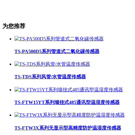
为您推荐
TS-PA500D5系列管道式二氧化碳传感器
TS-TDS系列风管/水管温度传感器
TS-FTW15YT系列墙挂式485通讯型温湿度传感器
TS-FTW3X系列无显示型高精度防护温湿度传感器