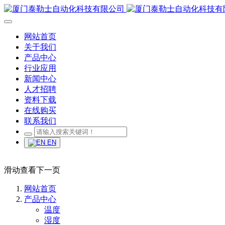
网站首页
关于我们
产品中心
行业应用
新闻中心
人才招聘
资料下载
在线购买
联系我们
EN
滑动查看下一页
网站首页
产品中心
温度
湿度