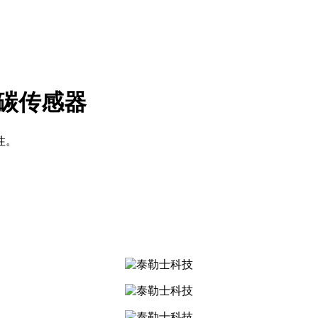
化碳传感器
性。