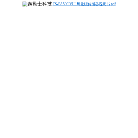
TS-PA500D5二氧化碳传感器说明书.pdf