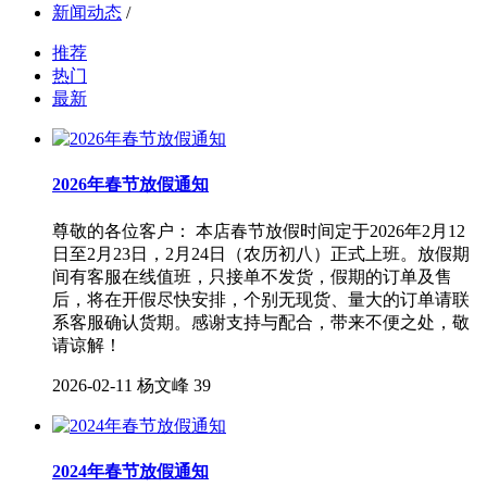
新闻动态
/
推荐
热门
最新
2026年春节放假通知
尊敬的各位客户： 本店春节放假时间定于2026年2月12
日至2月23日，2月24日（农历初八）正式上班。放假期
间有客服在线值班，只接单不发货，假期的订单及售
后，将在开假尽快安排，个别无现货、量大的订单请联
系客服确认货期。感谢支持与配合，带来不便之处，敬
请谅解！
2026-02-11
杨文峰
39
2024年春节放假通知