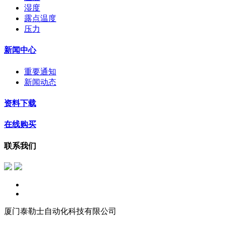
湿度
露点温度
压力
新闻中心
重要通知
新闻动态
资料下载
在线购买
联系我们
厦门泰勒士自动化科技有限公司