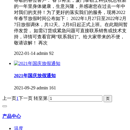
尊敬的各位客户： 春节将至，厦门泰勒士科技祝您在新
的一年里身体健康，生意兴隆，并感谢您在过去一年中
对我们的支持！为了更好的落实我们的服务，现将2022
年春节放假时间公布如下： 2022年1月27日至2022年2月
7日放假调休，共12天。2月8日起正式上班。在此期间暂
停发货， 如需订货或紧急问题可直接联系销售或技术支
持，详情可查看官网“联系我们”。给大家带来的不便，
敬请谅解！ 再次
2022-01-14
admin
92
2021年国庆放假通知
2021-09-29
admin
161
上一页
1
下一页
转至第
产品中心
温度