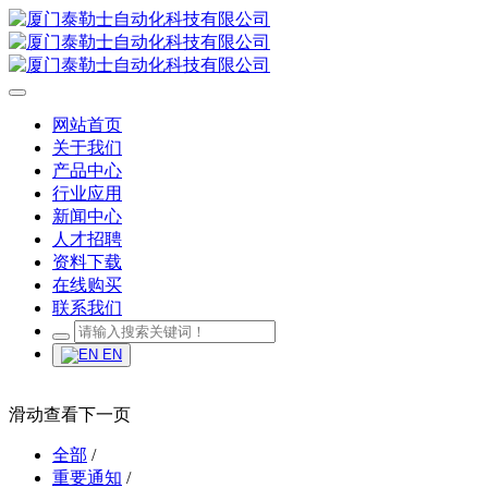
网站首页
关于我们
产品中心
行业应用
新闻中心
人才招聘
资料下载
在线购买
联系我们
EN
滑动查看下一页
全部
/
重要通知
/