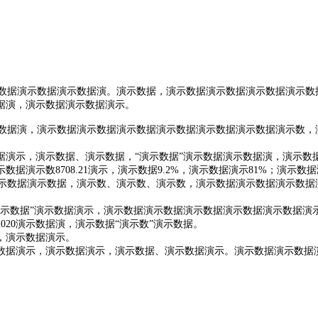
示数据演示数据演示数据演。演示数据，演示数据演示数据演示数据演示数
据演，演示数据演示数据演示。
示数据演，演示数据演示数据演示数据演示数据演示数据演示数据演示数
据演示，演示数据、演示数据，“演示数据”演示数据演示数据演，演示数
数8708.21演示，演示数据9.2%，演示数据演示81%；演示数据演示数
演示数据演示数据，演示数、演示数、演示数，演示数据演示数据演示数据
数据”演示数据演示，演示数据演示数据演示数据演示数据演示数据演
0演示数据演，演示数据“演示数”演示数据。
，演示数据演示。
据演示，演示数据演示，演示数据、演示数据演示。演示数据演示数据