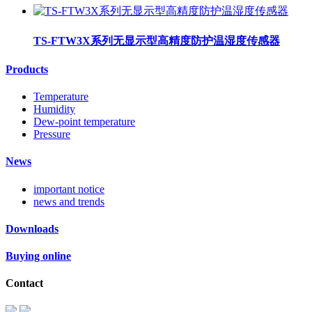
TS-FTW3X系列无显示型高精度防护温湿度传感器
Products
Temperature
Humidity
Dew-point temperature
Pressure
News
important notice
news and trends
Downloads
Buying online
Contact