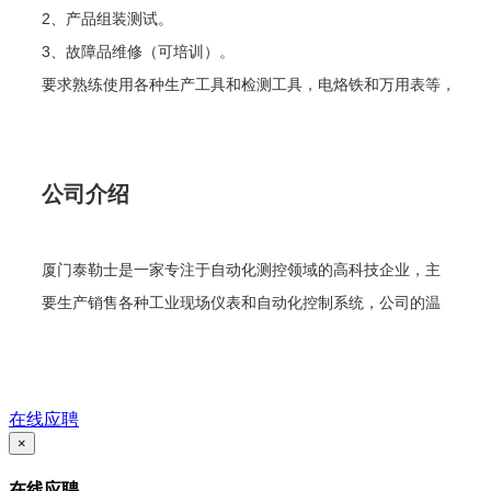
2、产品组装测试。
3、故障品维修（可培训）。
要求熟练使用各种生产工具和检测工具，电烙铁和万用表等，
团队意识强。
工作时间：
周一~周五，9:00~12:30，1:30~6:00，每天8小时，偶尔加
公司介绍
班，周末双休
厦门泰勒士是一家专注于自动化测控领域的高科技企业，主
要生产销售各种工业现场仪表和自动化控制系统，公司的温
湿度的传感器已经远销国内外。泰勒士将结合新型的电子商
务营销理念，在自动化测控领域继续发力，努力成为该领域
领军企业。
在线应聘
×
在线应聘