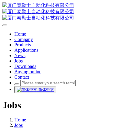
Home
Company
Products
Applications
News
Jobs
Downloads
Buying online
Contact
简体中文
Jobs
Home
Jobs