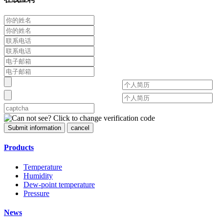
Submit information
cancel
Products
Temperature
Humidity
Dew-point temperature
Pressure
News